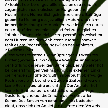
Aktualität der bereitgestellten kostenlosen und frei
zugänglichen journalistischen Ratgeber und
Nachrichten. Namentlich gekennzeichnete Beiträge
geben die Meinung des jeweiligen Autors und nicht
immer die Meinung des Anbieters wieder. Allein durch
den Aufruf der kostenlosen und frei zugänglichen
Inhalte kommt keinerlei Vertragsverhältnis zwischen
dem Nutzer und dem Anbieter zustande, insoweit
fehlt es am Rechtsbindungswillen des Anbieters.
2 Externe Links
Diese Website enthält Verknüpfungen zu Websites
Dritter („externe Links“). Diese Websites unterliegen
der Haftung der jeweiligen Betreiber. Der Anbieter hat
bei der erstmaligen Verknüpfung der externen Links
die fremden Inhalte daraufhin überprüft, ob etwaige
Rechtsverstöße bestehen. Zu dem Zeitpunkt waren
keine Rechtsverstöße ersichtlich. Der Anbieter hat
keinerlei Einfluss auf die aktuelle und zukünftige
Gestaltung und auf die Inhalte der verknüpften
Seiten. Das Setzen von externen Links bedeutet
nicht, dass sich der Anbieter die hinter dem Verweis