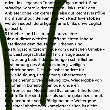
oder Link liegenden Inhalte zu Eigen macht. Eine
ständige Kontrolle der externen Links ist für den
Anbieter ohne konkrete Hinweise auf Rechtsverstöße
nicht zumutbar. Bei Kenntnis von Rechtsverstößen
werden jedoch derartige externe Links unverzüglich
gelöscht.
3 Urheber- und Leistungsschutzrechte
Die auf dieser Website veröffentlichten Inhalte
unterliegen dem deutschen Urheber- und
Leistungsschutzrecht. Jede vom deutschen Urheber-
und Leistungsschutzrecht nicht zugelassene
Verwertung bedarf der vorherigen schriftlichen
Zustimmung des Anbieters oder jeweiligen
Rechteinhabers. Dies gilt insbesondere für
Vervielfältigung, Bearbeitung, Übersetzung,
Einspeicherung, Verarbeitung bzw. Wiedergabe von
Inhalten in Datenbanken oder anderen
elektronischen Medien und Systemen. Inhalte und
Rechte Dritter sind dabei als solche gekennzeichnet.
Die unerlaubte Vervielfältigung oder Weitergabe
einzelner Inhalte oder kompletter Seiten ist nicht