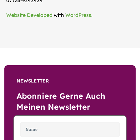
07736-9242424
Website Developed
with
WordPress.
NEWSLETTER
Abonniere Gerne Auch
Meinen Newsletter
N
a
m