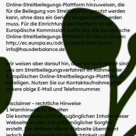
Online-Streitbeilegungs-Plattform hinzuweisen, die
für die Beilegung von Streitigkeiten genutzt werden
kann, ohne dass ein Gericht eingeschaltet werden
muss. Für die Einrichtung der Plattform ist die
Europäische Kommission zuständig. Die Europäische
Online-Streitbeilegungs-Plattform ist hier zu finden:
http://ec.europa.eu/odr. Unsere E-Mail lautet:
info@hausderbalance.de
Wir weisen aber darauf hin, dass wir nicht bereit sind,
uns am Streitbeilegungsverfahren im Rahmen der
Europäischen Online-Streitbeilegungs-Plattform zu
beteiligen. Nutzen Sie zur Kontaktaufnahme bitte
unsere obige E-Mail und Telefonnummer.
Disclaimer – rechtliche Hinweise
1 Warnhinweis zu Inhalten
Die kostenlosen und frei zugänglichen Inhalte dieser
Webseite wurden mit größtmöglicher Sorgfalt
erstellt. Der Anbieter dieser Webseite übernimmt
jedoch keine Gewähr für die Richtigkeit und