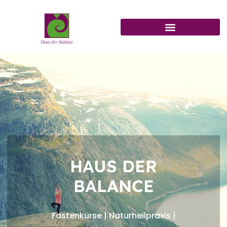
Zum
Inhalt
springen
HAUS DER
BALANCE
Fastenkurse | Naturheilpraxis |